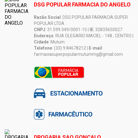
DSG POPULAR FARMACIA DO ANGELO
Razão Social
: DSG POPULAR FARMACIA SUPER
POPULAR LTDA
CNPJ
: 31.599.349/0001-15 |
IE
: 32833650027
Endereço
: RUA OLEGARIO MACIEL - 148 , CENTRO |
Cidade
: Mutum
Telefone
: (33) 9 84678212 |
E-mail
:
farmaciasuperpopularmutummg@gmail.com
DROGARIA SAO GONCALO