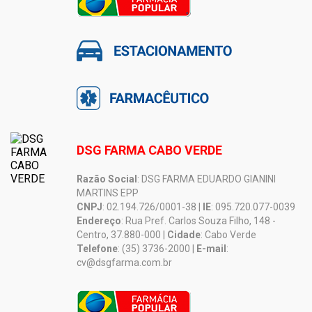
DSG FARMA CABO VERDE
Razão Social
: DSG FARMA EDUARDO GIANINI
MARTINS EPP
CNPJ
: 02.194.726/0001-38 |
IE
: 095.720.077-0039
Endereço
: Rua Pref. Carlos Souza Filho, 148 -
Centro, 37.880-000 |
Cidade
: Cabo Verde
Telefone
: (35) 3736-2000 |
E-mail
:
cv@dsgfarma.com.br