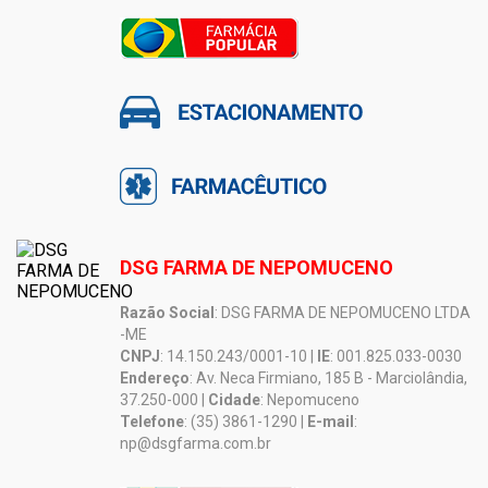
DSG FARMA DE NEPOMUCENO
Razão Social
: DSG FARMA DE NEPOMUCENO LTDA
-ME
CNPJ
: 14.150.243/0001-10 |
IE
: 001.825.033-0030
Endereço
: Av. Neca Firmiano, 185 B - Marciolândia,
37.250-000 |
Cidade
: Nepomuceno
Telefone
: (35) 3861-1290 |
E-mail
:
np@dsgfarma.com.br