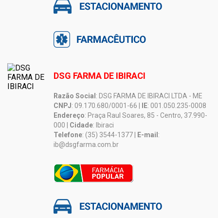
DSG FARMA DE IBIRACI
Razão Social
: DSG FARMA DE IBIRACI LTDA - ME
CNPJ
: 09.170.680/0001-66 |
IE
: 001.050.235-0008
Endereço
: Praça Raul Soares, 85 - Centro, 37.990-
000 |
Cidade
: Ibiraci
Telefone
: (35) 3544-1377 |
E-mail
:
ib@dsgfarma.com.br