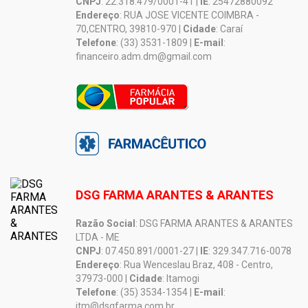
CNPJ
: 22.318.479/0001-41 |
IE
: 25472880092
Endereço
: RUA JOSE VICENTE COIMBRA -
70,CENTRO, 39810-970 |
Cidade
: Caraí
Telefone
: (33) 3531-1809 |
E-mail
:
financeiro.adm.dm@gmail.com
DSG FARMA ARANTES & ARANTES
Razão Social
: DSG FARMA ARANTES & ARANTES
LTDA - ME
CNPJ
: 07.450.891/0001-27 |
IE
: 329.347.716-0078
Endereço
: Rua Wenceslau Braz, 408 - Centro,
37973-000 |
Cidade
: Itamogi
Telefone
: (35) 3534-1354 |
E-mail
:
itm@dsgfarma.com.br