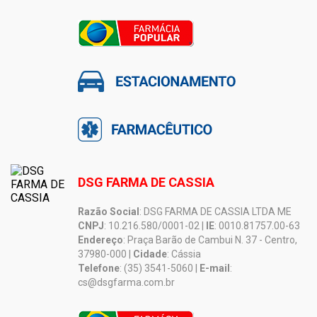
DSG FARMA DE CASSIA
Razão Social
: DSG FARMA DE CASSIA LTDA ME
CNPJ
: 10.216.580/0001-02 |
IE
: 0010.81757.00-63
Endereço
: Praça Barão de Cambui N. 37 - Centro,
37980-000 |
Cidade
: Cássia
Telefone
: (35) 3541-5060 |
E-mail
:
cs@dsgfarma.com.br