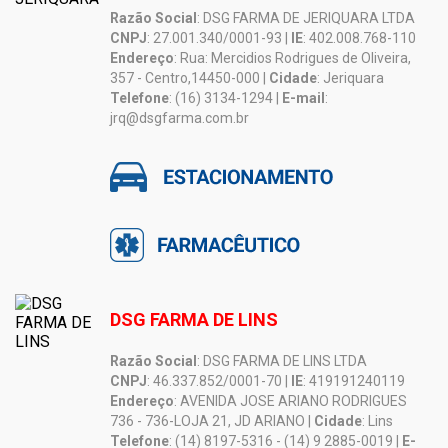
Razão Social
: DSG FARMA DE JERIQUARA LTDA
CNPJ
: 27.001.340/0001-93 |
IE
: 402.008.768-110
Endereço
: Rua: Mercidios Rodrigues de Oliveira,
357 - Centro,14450-000 |
Cidade
: Jeriquara
Telefone
: (16) 3134-1294 |
E-mail
:
jrq@dsgfarma.com.br
DSG FARMA DE LINS
Razão Social
: DSG FARMA DE LINS LTDA
CNPJ
: 46.337.852/0001-70 |
IE
: 419191240119
Endereço
: AVENIDA JOSE ARIANO RODRIGUES
736 - 736-LOJA 21, JD ARIANO |
Cidade
: Lins
Telefone
: (14) 8197-5316 - (14) 9 2885-0019 |
E-