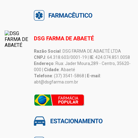
DSG FARMA DE ABAETÉ
Razão Social
: DSG FARMA DE ABAETÉ LTDA
CNPJ
: 64.318.603/0001-19 |
IE
: 424.074.851.0058
Endereço
: Rua: Jader Moura,289 - Centro, 35620-
000 |
Cidade
: Abaeté
Telefone
: (37) 3541-5868 |
E-mail
:
abt@dsgfarma.com.br