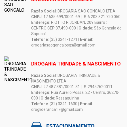
Razão Social
: DROGARIA SAO GONCALO LTDA
CNPJ
: 17.635.699/0001-69 |
IE
: 6.203.821.720.050
Endereço
: R OTTO R JORDAN, 209 Bairro :
CENTRO CEP 37.490-000 |
Cidade
: São Gonçalo do
Sapucaí
Telefone
: (35) 3241-1271 |
E-mail
:
drogariasaogoncalosgs@gmail.com
DROGARIA TRINDADE & NASCIMENTO
Razão Social
: DROGARIA TRINDADE &
NASCIMENTO LTDA
CNPJ
: 27.487.381/0001-31 |
IE
: 29457620011
Endereço
: Rua Aurelio Possa, 22 - Centro, 36270-
000 |
Cidade
: Ressaquinha
Telefone
: (32) 3341-1630 |
E-mail
:
droglideranca17@gmail.com