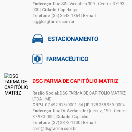
Endereço
: Rua São Vicente n.309 - Centro, 37993-
000 |
Cidade
: Capetinga
Telefone
: (35) 3543-1364 |
E-mail
:
ctg@dsgfarma.com.br
DSG FARMA DE CAPITÓLIO MATRIZ
Razão Social
: DSG FARMA DE CAPITÓLIO MATRIZ
LTDA - ME
CNPJ
: 07.492.815/0001-84 |
IE
: 128.368.959-0004
Endereço
: Rua Dr. Avelino de Queiroz, 190 - Centro,
37.930-000 |
Cidade
: Capitolio
Telefone
: (37) 3373-1100 |
E-mail
:
cpm@dsgfarma.com.br