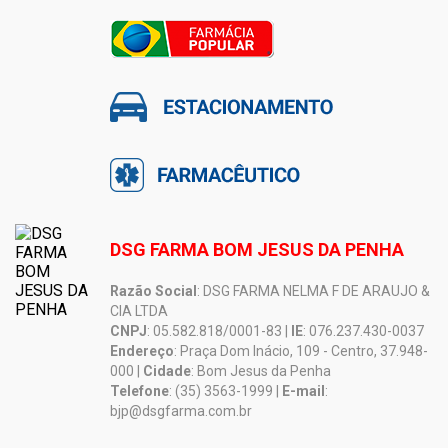
DSG FARMA BOM JESUS DA PENHA
Razão Social
: DSG FARMA NELMA F DE ARAUJO &
CIA LTDA
CNPJ
: 05.582.818/0001-83 |
IE
: 076.237.430-0037
Endereço
: Praça Dom Inácio, 109 - Centro, 37.948-
000 |
Cidade
: Bom Jesus da Penha
Telefone
: (35) 3563-1999 |
E-mail
:
bjp@dsgfarma.com.br